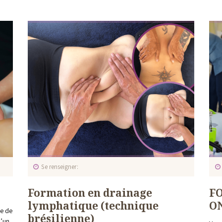
Se renseigner
Formation en drainage
F
lymphatique (technique
O
ue de
brésilienne)
d’un