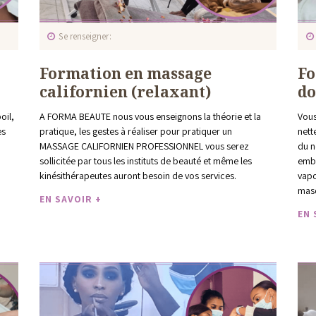
Se renseigner
Formation en massage
Fo
californien (relaxant)
d
oil,
A FORMA BEAUTE nous vous enseignons la théorie et la
Vous
es
pratique, les gestes à réaliser pour pratiquer un
nett
MASSAGE CALIFORNIEN PROFESSIONNEL vous serez
du n
sollicitée par tous les instituts de beauté et même les
embe
kinésithérapeutes auront besoin de vos services.
vapo
masq
EN SAVOIR +
EN 