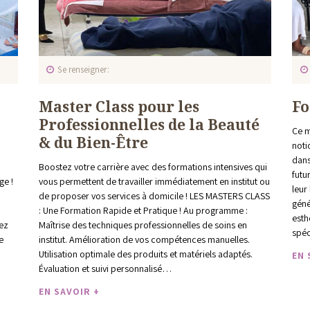
Se renseigner
Master Class pour les
Fo
Professionnelles de la Beauté
Ce m
& du Bien-Être
noti
dans
Boostez votre carrière avec des formations intensives qui
futu
ge !
vous permettent de travailler immédiatement en institut ou
leur
de proposer vos services à domicile ! LES MASTERS CLASS
géné
: Une Formation Rapide et Pratique ! Au programme :
esth
rez
Maîtrise des techniques professionnelles de soins en
spéc
e
institut. Amélioration de vos compétences manuelles.
Utilisation optimale des produits et matériels adaptés.
EN 
Évaluation et suivi personnalisé…
EN SAVOIR +