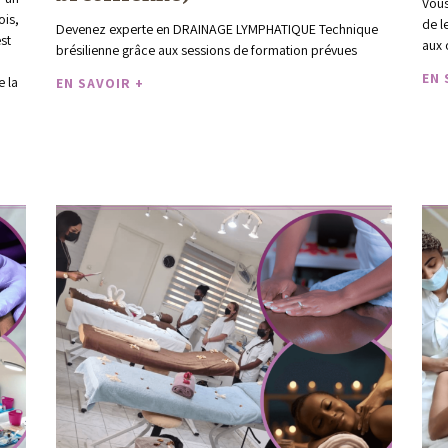
Vous
ois,
de l
Devenez experte en DRAINAGE LYMPHATIQUE Technique
st
aux 
brésilienne grâce aux sessions de formation prévues
EN 
e la
EN SAVOIR +