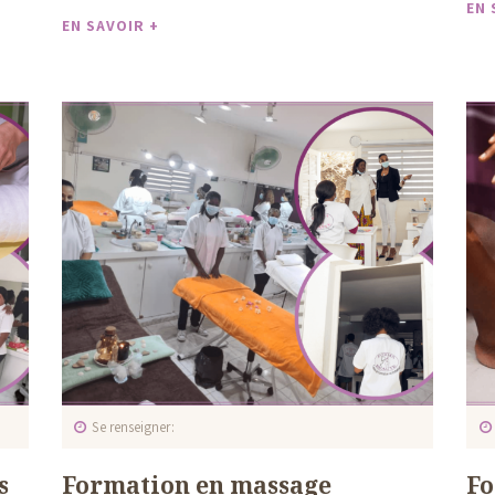
EN 
EN SAVOIR +
Se renseigner
s
Formation en massage
Fo