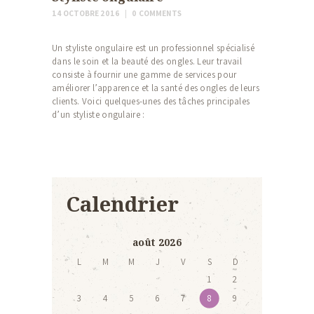
14 OCTOBRE 2016
0
COMMENTS
Un styliste ongulaire est un professionnel spécialisé
dans le soin et la beauté des ongles. Leur travail
consiste à fournir une gamme de services pour
améliorer l’apparence et la santé des ongles de leurs
clients. Voici quelques-unes des tâches principales
d’un styliste ongulaire :
Calendrier
août 2026
L
M
M
J
V
S
D
1
2
3
4
5
6
7
8
9