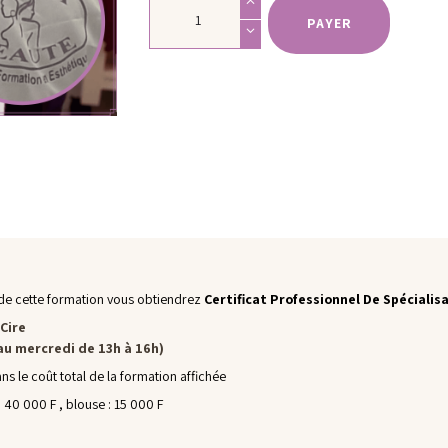
EPILATION
A
PAYER
LA
CIRE
quantity
n de cette formation vous obtiendrez
Certificat Professionnel De Spécialis
 Cire
 au mercredi de 13h à 16h)
ans le coût total de la formation affichée
: 40 000 F , blouse : 15 000 F